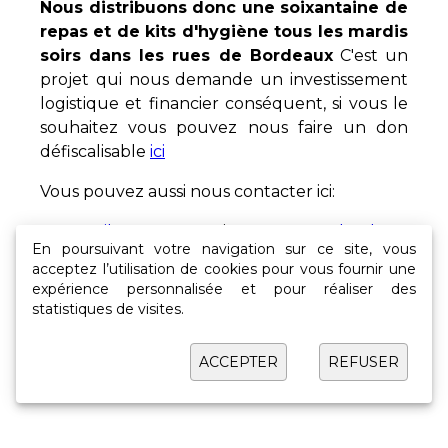
Nous distribuons donc une soixantaine de
repas et de kits d'hygiène tous les mardis
soirs dans les rues de Bordeaux
C'est un
projet qui nous demande un investissement
logistique et financier conséquent, si vous le
souhaitez vous pouvez nous faire un don
défiscalisable
ici
Vous pouvez aussi nous contacter ici:
Par mail
et nous suivre sur
Facebook
et
En poursuivant votre navigation sur ce site, vous
Instagram
acceptez l’utilisation de cookies pour vous fournir une
expérience personnalisée et pour réaliser des
statistiques de visites.
Copyright © Toutes à l'abri | Tous droits réservés.
ACCEPTER
REFUSER
♥
Site propulsé avec
par
Exascale